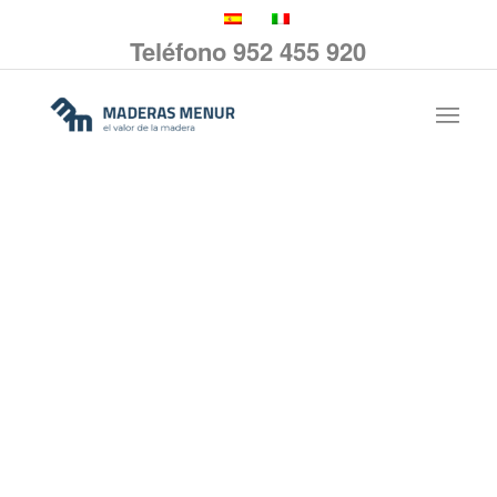
Teléfono 952 455 920
Los mejores
chiringuitos
de madera
En Maderas Menur
SOLICITA TU PRESUPUESTO