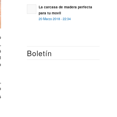
La carcasa de madera perfecta
para tu movil
20 Marzo 2018 - 22:34
o
,
s
Boletín
l
o
,
o
s