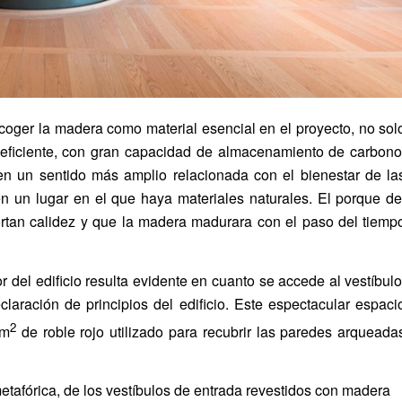
scoger la madera como material esencial en el proyecto, no sol
 eficiente, con gran capacidad de almacenamiento de carbono
 en un sentido más amplio relacionada con el bienestar de la
n un lugar en el que haya materiales naturales. El porque de
portan calidez y que la madera madurara con el paso del tiemp
ior del edificio resulta evidente en cuanto se accede al vestíbulo
aración de principios del edificio. Este espectacular espaci
2
 m
de roble rojo utilizado para recubrir las paredes arqueada
 metafórica, de los vestíbulos de entrada revestidos con madera