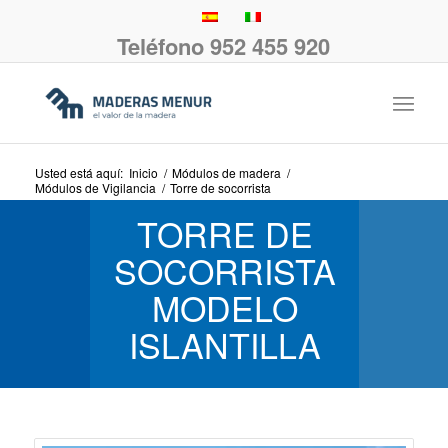
Teléfono 952 455 920
Usted está aquí:
Inicio
/
Módulos de madera
/
Módulos de Vigilancia
/
Torre de socorrista
TORRE DE
SOCORRISTA
MODELO
ISLANTILLA