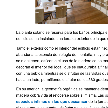
La planta sótano se reserva para los baños principale
edificio se ha instalado una terraza exterior de la que d
Tanto el exterior como el interior del edificio están h
abandona la esencia del refugio de montaña, muy pres
se mantienen, así como el uso de la madera como mater
decoran el interior del local, que se inauguraba a f
con una bebida mientras se disfrutan de las vistas q
hacia un lado, permitiendo disfrutar de los 360 grados
En su interior, la geometría orgánica se mantiene dentr
madera cobra vida al retocerse sobre si misma. Las 
espacios íntimos en los que descansar
de la jorna
el restaurante se pueden disfrutar delicias típicas de