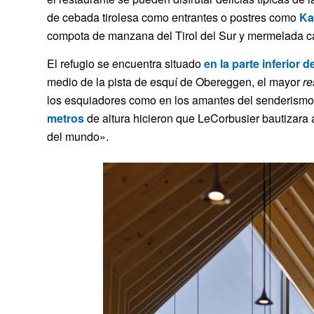
de cebada tirolesa como entrantes o postres como
Ka
compota de manzana del Tirol del Sur y mermelada c
El refugio se encuentra situado
en la parte inferior d
medio de la pista de esquí de Obereggen, el mayor
re
los esquiadores como en los amantes del senderism
metros
de altura hicieron que LeCorbusier bautizara 
del mundo».