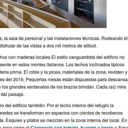
s, la sala de personal y las instalaciones técnicas. Rodeando el
isfrutar de las vistas a dos mil metros de altitud.
echos con maderas locales.El estilo vanguardista del edificio no
ente en estos montes italianos. Los techos inclinados típicos
ia prima. El roble y la pícea, materiales de la zona, revisten y
inales del 2016. Pequeñas mesas están dispuestas para descansa
ue los grandes ventanales de los brazos brindan. Cada
raíz
mira
 del paisaje
.
o del edificio también. Por el techo interno del refugio la
paredes se transforman en espacios con cientos de recobecos
da. Esquíes y platos se mezclan en la zona interna del local. En
 la zona como el
Carpaccio con tomate, burrata y pesto
o Sop