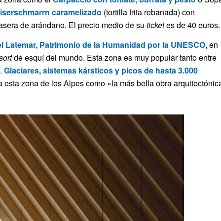
iserschmarrn caramelizado
(tortilla frita rebanada) con
asera de arándano. El precio medio de su
ticket
es de 40 euros.
el Latemar,
Patrimonio de la Humanidad por la UNESCO
, en
sort
de esquí del mundo. Esta zona es muy popular tanto entre
o.
Glaciares, sistemas kársticos y picos de hasta 3.000
a esta zona de los Alpes como «la más bella obra arquitectónic